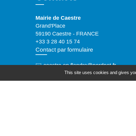
Mairie de Caestre
Grand'Place
59190 Caestre - FRANCE
+33 3 28 40 15 74
Contact par formulaire
✉️ caestre.en.flandre@nordnet.fr
This site uses cookies and gives you
Horaires d'ouverture
Tous les jours : de 8h à 12h et de 15h30 
17h30
Le samedi matin (sauf juillet et août) : de
9h à 12h