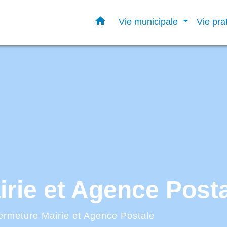
home
Vie municipale
Vie pra
rie et Agence Post
ermeture Mairie et Agence Postale