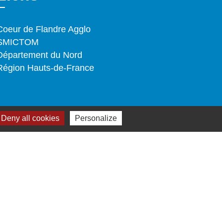
Coeur de Flandre Agglo
SMICTOM
Département du Nord
Région Hauts-de-France
Deny all cookies
Personalize