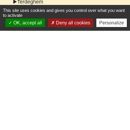
▶️Terdeghem
▶️Thiennes
This site uses cookies and gives you control over what you want
to activate
▶️Vieux-Berquin
OK, accept all
Deny all cookies
Personalize
▶️Wallon-Cappel
▶️Wemaers-Cappel
▶️Winnezeele
▶️Zermezeele
▶️Zuytpeene
Contacts
Mairie de Caestre
Grand'Place