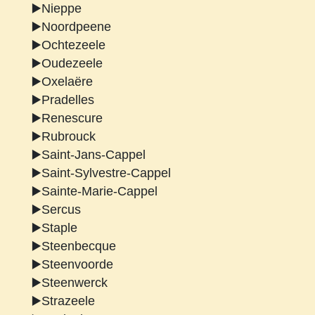
▶️Nieppe
▶️Noordpeene
▶️Ochtezeele
▶️Oudezeele
▶️Oxelaëre
▶️Pradelles
▶️Renescure
▶️Rubrouck
▶️Saint-Jans-Cappel
▶️Saint-Sylvestre-Cappel
▶️Sainte-Marie-Cappel
▶️Sercus
▶️Staple
▶️Steenbecque
▶️Steenvoorde
▶️Steenwerck
▶️Strazeele