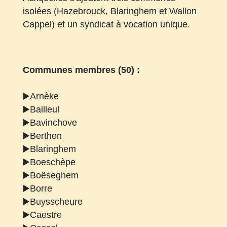
isolées (Hazebrouck, Blaringhem et Wallon
Cappel) et un syndicat à vocation unique.
Communes membres (50) :
▶️Arnèke
▶️Bailleul
▶️Bavinchove
▶️Berthen
▶️Blaringhem
▶️Boeschèpe
▶️Boëseghem
▶️Borre
▶️Buysscheure
▶️Caestre