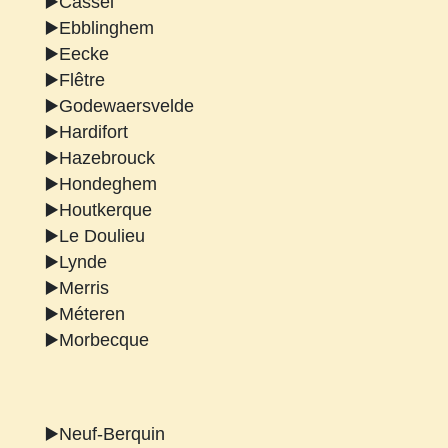
▶️Cassel
▶️Ebblinghem
▶️Eecke
▶️Flêtre
▶️Godewaersvelde
▶️Hardifort
▶️Hazebrouck
▶️Hondeghem
▶️Houtkerque
▶️Le Doulieu
▶️Lynde
▶️Merris
▶️Méteren
▶️Morbecque
▶️Neuf-Berquin