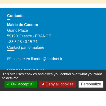
Contacts
Mairie de Caestre
Grand'Place
59190 Caestre - FRANCE
+33 3 28 40 15 74
Contact par formulaire
✉️ caestre.en.flandre@nordnet.fr
Horaires d'ouverture
This site uses cookies and gives you control over what you want
Tous les jours : de 8h à 12h et de 15h30 à 17h30
to activate
Le samedi matin (sauf juillet et août) : de 9h à 12h
OK, accept all
Deny all cookies
Personalize