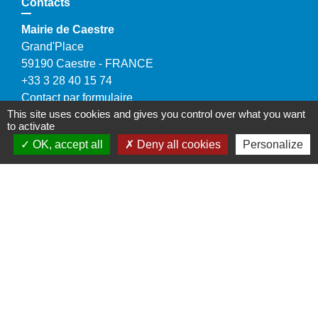
Contacts
Mairie de Caestre
Grand'Place
59190 Caestre - FRANCE
+33 3 28 40 15 74
Contact par formulaire
This site uses cookies and gives you control over what you want
to activate
✉️ caestre.en.flandre@nordnet.fr
OK, accept all
Deny all cookies
Personalize
Horaires d'ouverture
Tous les jours : de 8h à 12h et de 15h30 à 17h30
Le samedi matin (sauf juillet et août) : de 9h à 12h
Liens
Coeur de Flandre Agglo