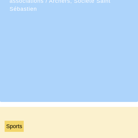
associations
/
Archers, Société Saint
Sébastien
Sports