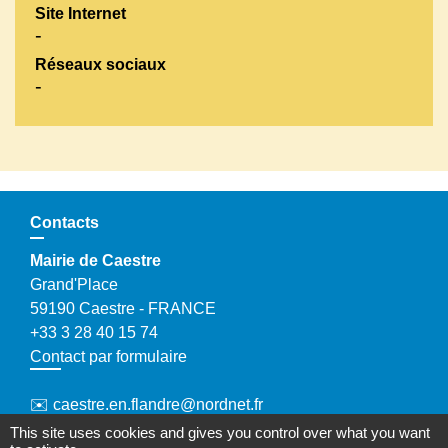
Site Internet
-
Réseaux sociaux
-
Contacts
Mairie de Caestre
Grand'Place
59190 Caestre - FRANCE
+33 3 28 40 15 74
Contact par formulaire
✉️ caestre.en.flandre@nordnet.fr
This site uses cookies and gives you control over what you want