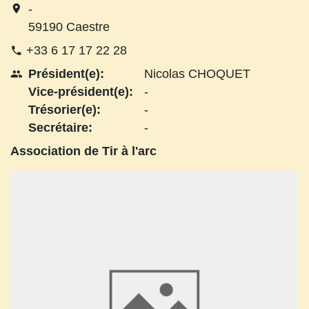
location_on
-
59190 Caestre
+33 6 17 17 22 28
phone
Président(e):
Nicolas CHOQUET
people
Vice-président(e):
-
Trésorier(e):
-
Secrétaire:
-
Association de Tir à l'arc