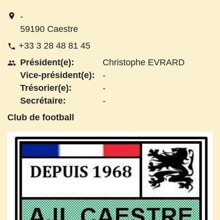
location_on
-
59190 Caestre
+33 3 28 48 81 45
phone
Président(e):
Christophe EVRARD
people
Vice-président(e):
-
Trésorier(e):
-
Secrétaire:
-
Club de football