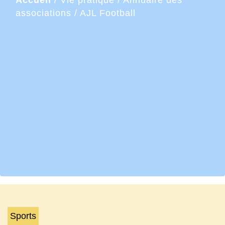
Accueil
/
Vie pratique
/
Annuaire des
associations
/
AJL Football
Sports