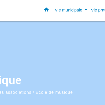
home
Vie municipale
Vie pra
ique
es associations
/
Ecole de musique