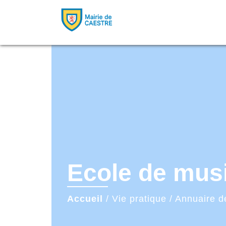
Ecole de mus
Accueil
/
Vie pratique
/
Annuaire d