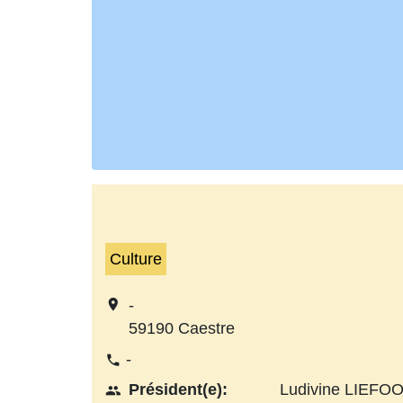
Culture
location_on
-
59190 Caestre
-
phone
Président(e):
Ludivine LIEF
people